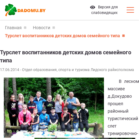
Версия для
слабовидящих
Главная
Новости
Турслет воспитанников детских домов семейного типа
Турслет воспитанников детских домов семейного
типа
17.06.2014
- Отдел образования, спорта и туризма Лидского райисполкома
В лесном
массиве
д.Докудово
прошел
районный
туристический
слет
тренировочно-