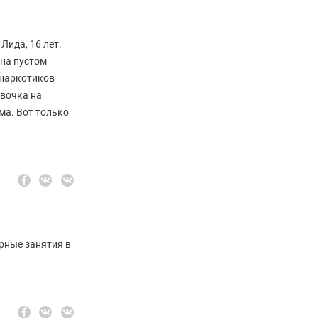
Лида, 16 лет.
 на пустом
 наркотиков
евочка на
ома. Вот только
рные занятия в