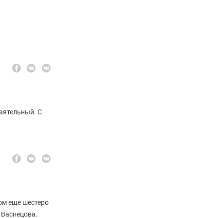
аятельный. С
ром еще шестеро
 Васнецова.