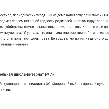
остков, периодически уходящих из дома навстречу приключениям. 
едмет совсем нетайной гордости родителей. А потом вдруг словно
самоубийством, сомнительные компании, алкоголь. Хорошо если до
м не уверена. “Я узнала, что они лгали мне всю жизнь!” — скажет д
янутся и признают: дочь права. Ее, годовалую, взяли из детского д
лучайный человек.
ельная школа-интернат № 7»
7» кулинарные специалисты ОО «Здоровый выбор» провели кулина
звитии.