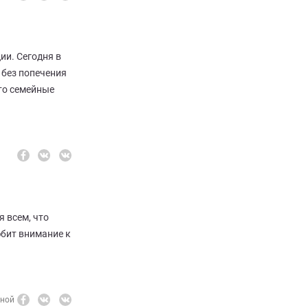
ии. Сегодня в
 без попечения
это семейные
 всем, что
юбит внимание к
вной