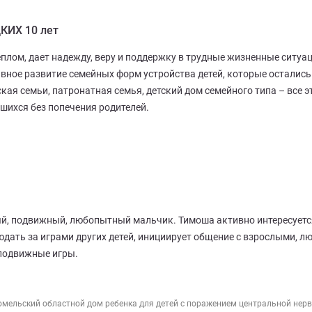
КИХ 10 лет
плом, дает надежду, веру и поддержку в трудные жизненные ситуац
ивное развитие семейных форм устройства детей, которые остались
кая семьи, патронатная семья, детский дом семейного типа – все 
вшихся без попечения родителей.
ый, подвижный, любопытный мальчик. Тимоша активно интересуется
юдать за играми других детей, инициирует общение с взрослыми, л
 подвижные игры.
омельский областной дом ребенка для детей с поражением центральной нер