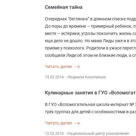
Семейная тайна
Очередная “беглянка” в длинном списке подр
До поры до времени — примерный ребенок, пр
месте — истерики, угрозы покончить жизнь 
еще дело не дошло. Но мама Лиды уже и в это
приеме у психолога. Родители в ужасе перегл
сообщили Лиде об этом не близкие люди, а с
Читать далее
15.02.2016
- Людмила Конопелько
Кулинарные занятия в ГУО «Вспомогат
В ГУО «Вспомогательная школа-интернат № 
трёх группах для детей с особенностями в ра
Читать далее
12.02.2016
- Национальный центр усыновления