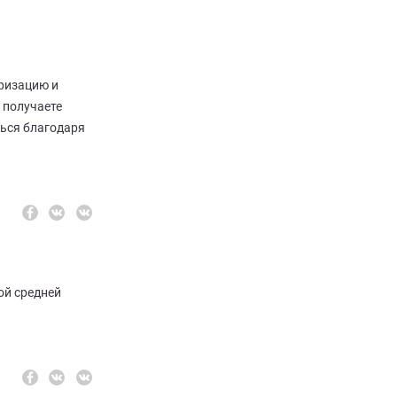
ризацию и
 получаете
ться благодаря
ой средней