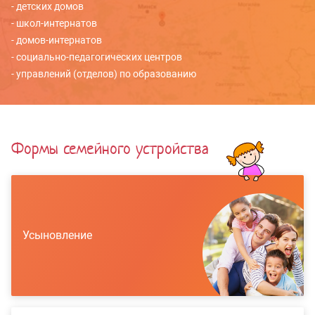
- детских домов
- школ-интернатов
- домов-интернатов
- социально-педагогических центров
- управлений (отделов) по образованию
Формы семейного устройства
Усыновление