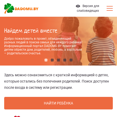
Версия для
слабовидящих
Найдем детей вместе
Добро пожаловать в проект, объединяющий
разных людей в поиске семьи для каждого ребенка!
Информационный портал DADOMU.BY помогает
детям обрести дом, родителей, любовь, а взрослым
– родительское счастье.
Здесь можно ознакомиться с краткой информацией о детях,
которые остались без попечения родителей. Поиск доступен
после входа в систему или регистрации.
НАЙТИ РЕБЁНКА