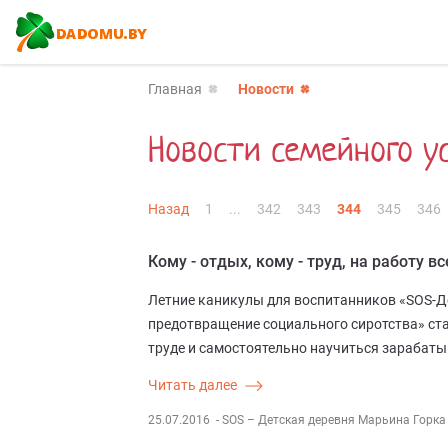
Главная
Новости
Новости семейного у
Назад
1
...
342
343
344
345
346
Кому - отдых, кому - труд, на работу в
Летние каникулы для воспитанников «SOS-Де
предотвращение социального сиротства» ста
труде и самостоятельно научиться зарабаты
Читать далее
25.07.2016
- SOS – Детская деревня Марьина Горка