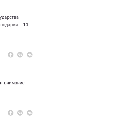
сударства
 подарки — 10
ит внимание