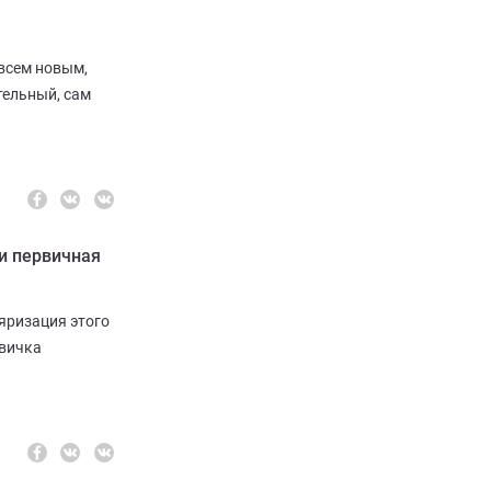
 всем новым,
тельный, сам
ти первичная
яризация этого
рвичка