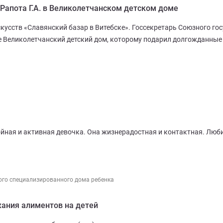
 Рапота Г.А. в Великолетчанском детском доме
усств «Славянский базар в Витебске». Госсекретарь Союзного го
е Великолетчанский детский дом, которому подарил долгожданные
койная и активная девочка. Она жизнерадостная и контактная. Люб
ого специализированного дома ребенка
ания алиментов на детей