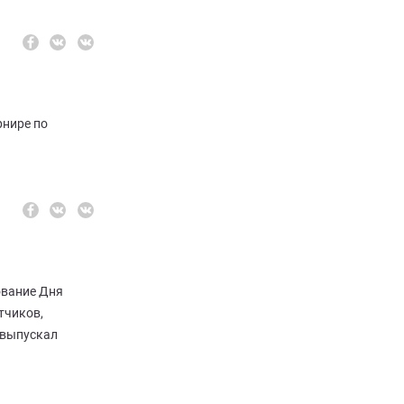
рнире по
ование Дня
тчиков,
 выпускал