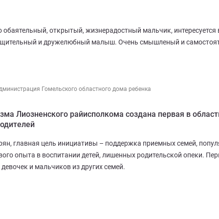
но обаятельный, открытый, жизнерадостный мальчик, интересуется
 общительный и дружелюбный малыш. Очень смышленый и самостоя
дминистрация Гомельского областного дома ребенка
изма Лиозненского райисполкома создана первая в облас
родителей
рян, главная цель инициативы – поддержка приемных семей, попул
вого опыта в воспитании детей, лишенных родительской опеки. Пе
 девочек и мальчиков из других семей.