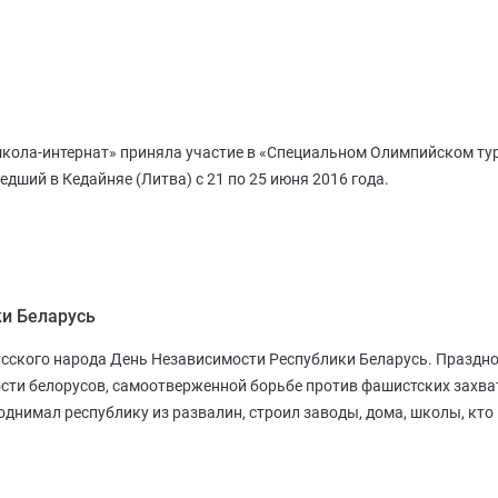
кола-интернат» приняла участие в «Специальном Олимпийском ту
едший в Кедайняе (Литва) с 21 по 25 июня 2016 года.
ки Беларусь
усского народа День Независимости Республики Беларусь. Праздн
ости белорусов, самоотверженной борьбе против фашистских захва
однимал республику из развалин, строил заводы, дома, школы, кто