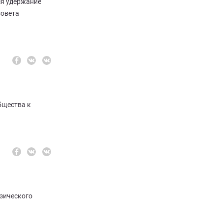
ся удержание
Совета
бщества к
изического