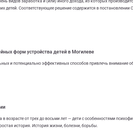
ень видов заработка и (или) иного дохода, из которых производит
их детей. Соответствующее решение содержится в постановлении 
ных форм устройства детей в Могилеве
льных и потенциально эффективных способов привлечь внимание о
ыми
 в возрасте от трех до восьми лет — дети с особенностями психоф
простая история. История жизни, болезни, борьбы.