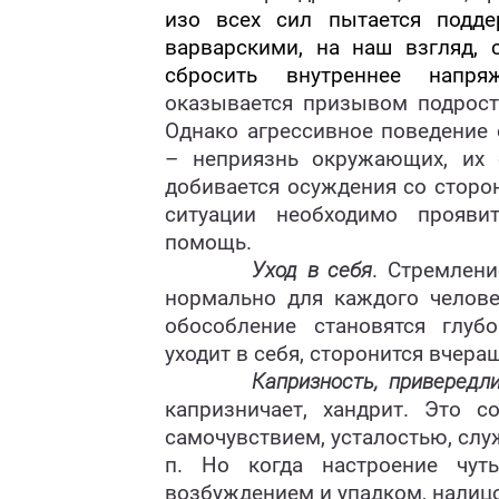
изо всех сил пытается подде
варварскими, на наш взгляд,
сбросить внутреннее напряж
оказывается призывом подрост
Однако агрессивное поведение
– неприязнь окружающих, их 
добивается осуждения со сторо
ситуации необходимо проявит
помощь.
Уход в себя
. Стремлени
нормально для каждого человек
обособление становятся глуб
уходит в себя, сторонится вчера
Капризность, привередл
капризничает, хандрит. Это 
самочувствием, усталостью, сл
п. Но когда настроение чут
возбуждением и упадком, налицо