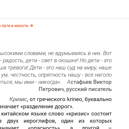
 пути в юность
ысокими словами, не вдумываясь в них. Вот
- радость, дети - свет в окошке! Но дети - это
а тревога! Дети - это наш суд на миру, наше
 ум, честность, опрятность нашу - все наголо
ться, мы ими - никогда».
А
стафьев Виктор
Петрович, русский писатель
Кризис
, от греческого krineo, буквально
значает «разделение дорог».
 китайском языке слово «кризис» состоит
з двух иероглифов, один из которых
значает «опасность», а другой –