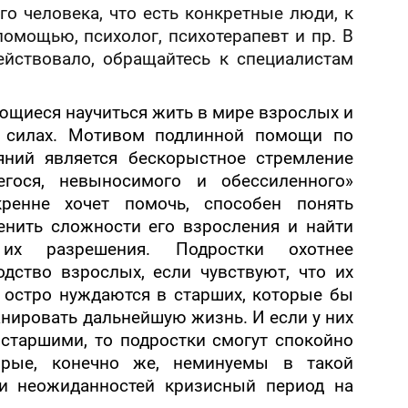
о человека, что есть конкретные люди, к
омощью, психолог, психотерапевт и пр. В
ействовало, обращайтесь к специалистам
ающиеся научиться жить в мире взрослых и
 силах.
М
отивом подлинной помощи по
яний является бескорыстное стремление
егося, невыносимого и обессиленного»
кренне хочет помочь, способен понять
ценить сложности его взросления и найти
их разрешения. Подростки охотнее
дство взрослых, если чувствуют, что
их
 остро нуждаются в старших, которые бы
анировать дальнейшую жизнь. И если у них
старшими, то подростки смогут спокойно
орые, конечно же, неминуемы в такой
и неожиданностей кризисный период на