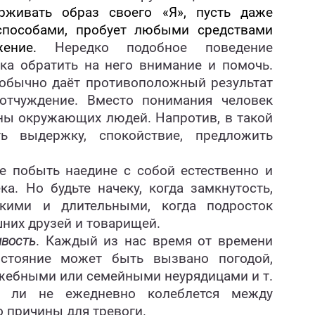
рживать образ своего «Я», пусть даже
 способами, пробует любыми средствами
ение.
Нередко подобное поведение
ка обратить на него внимание и помочь.
 обычно даёт противоположный результат
отчуждение. Вместо понимания человек
ны окружающих людей. Напротив, в такой
ь выдержку, спокойствие, предложить
е побыть наедине с собой естественно и
а. Но будьте начеку, когда замкнутость,
окими и длительными, когда подросток
шних друзей и товарищей.
ивость
. Каждый из нас время от времени
состояние может быть вызвано погодой,
ужебными или семейными неурядицами и т.
ь ли не ежедневно колеблется между
 причины для тревоги.