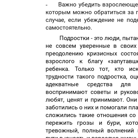
-
Важно убедить взрослеющег
которым можно обратиться за п
случае, если убеждение не под
самостоятельно.
Подростки - это люди, пыт
не совсем уверенные в своих
преодолению кризисных состо
взрослого к благу «запутавш
ребенка. Только тот, кто ис
трудности такого подростка, о
адекватные средства для 
воспринимают советы и руково
любят, ценят и принимают. Они
заботились о них и помогали пл
сложились такие отношения со 
пережить грозы и бури, кот
тревожный, полный волнений 