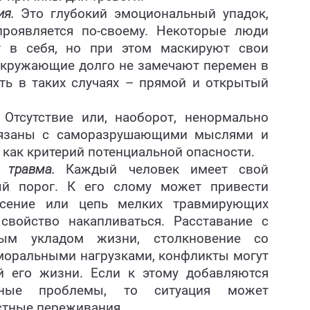
я.
Это глубокий эмоциональный упадок,
проявляется по-своему. Некоторые люди
ят в себя, но при этом маскируют свои
 окружающие долго не замечают перемен в
ть в таких случаях – прямой и открытый
. Отсутствие или, наоборот, ненормально
вязаны с саморазрушающими мыслями и
как критерий потенциальной опасности.
 травма.
Каждый человек имеет свой
й порог. К его слому может привести
ясение или цепь мелких травмирующих
свойство накапливаться. Расставание с
ным укладом жизни, столкновение со
моральными нагрузками, конфликты могут
ей его жизни. Если к этому добавляются
йные проблемы, то ситуация может
стные переживания.