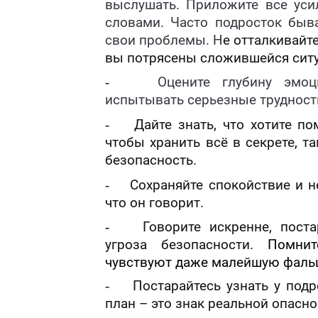
выслушать. Приложите все уси
словами. Часто подросток быв
свои проблемы. Н
е отталкивайте
вы потрясены сложившейся ситу
-
Оцените глубину эмоц
испытывать серьезные трудност
-
Дайте знать, что хотите по
чтобы хранить всё в секрете, т
безопасность.
-
Сохраняйте спокойствие и н
что он говорит.
-
Говорите искренне, поста
угроза безопасности.
Помните
чувствуют даже малейшую фаль
-
Постарайтесь узнать у подр
план – это знак реальной опасно