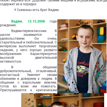
любит наряжаться. Дорожит своими вещами и игрушками, всегда
содержит их в порядке.
У Снежаны есть брат Вадим.
Вадим, 12.12.2008
года
рождения.
Вадим-первоклассник. В
школе занимается с
удовольствием. Он очень
старательный и любознательный. С
интересом выполняет творческие
задания, у него хорошо развито
воображение. Характеризуется
высокой двигательной
активностью.
В общении
доброжелательный, отзывчивый,
контактный. Умиляет своим
обаянием и доверием к людям. В
общении с взрослыми вежлив,
готов во всем им помогать.
Прислушивается к критическим