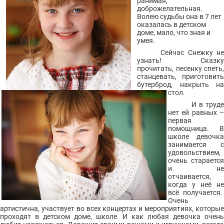
ранимая,
доброжелательная.
Волею судьбы она в 7 лет
оказалась в детском
доме, мало, что зная и
умея.
Сейчас Снежку не
узнать! Сказку
прочитать, песенку спеть,
станцевать, приготовить
бутерброд, накрыть на
стол.
И в труде
нет ей равных –
первая
помощница. В
школе девочка
занимается с
удовольствием,
очень старается
и не
отчаивается,
когда у неё не
всё получается.
Очень
артистична, участвует во всех концертах и мероприятиях, которые
проходят в детском доме, школе. И как любая девочка очень