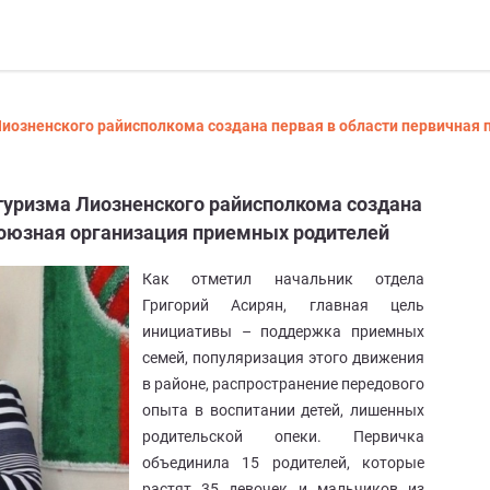
 Лиозненского райисполкома создана первая в области первична
 туризма Лиозненского райисполкома создана
союзная организация приемных родителей
Как отметил начальник отдела
Григорий Асирян, главная цель
инициативы – поддержка приемных
семей, популяризация этого движения
в районе, распространение передового
опыта в воспитании детей, лишенных
родительской опеки. Первичка
объединила 15 родителей, которые
растят 35 девочек и мальчиков из