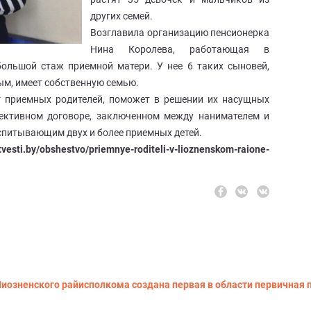
других семей.
Возглавила организацию пенсионерка
Нина Королева, работающая в
ольшой стаж приемной матери. У нее 6 таких сыновей,
ым, имеет собственную семью.
т приемных родителей, поможет в решении их насущных
лективном договоре, заключенном между нанимателем и
спитывающим двух и более приемных детей.
itvesti.by/obshestvo/priemnye-roditeli-v-lioznenskom-raione-
 Лиозненского райисполкома создана первая в области первична