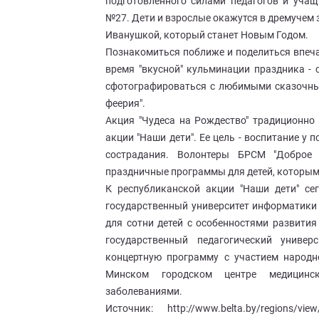
подготовленного силами педагогов и учащ
№27. Дети и взрослые окажутся в дремучем з
Иванушкой, который станет Новым Годом.
Познакомиться поближе и поделиться впеча
время "вкусной" кульминации праздника - 
сфотографироваться с любимыми сказочным
феерия".
Акция "Чудеса на Рождество" традиционно
акции "Наши дети". Ее цель - воспитание у
сострадания. Волонтеры БРСМ "Доброе
праздничные программы для детей, которым
К республиканской акции "Наши дети" сег
государственный университет информатики
для сотни детей с особенностями развития
государственный педагогический униве
концертную программу с участием народн
Минском городском центре медицинск
заболеваниями.
Источник: http://www.belta.by/regions/view/pi