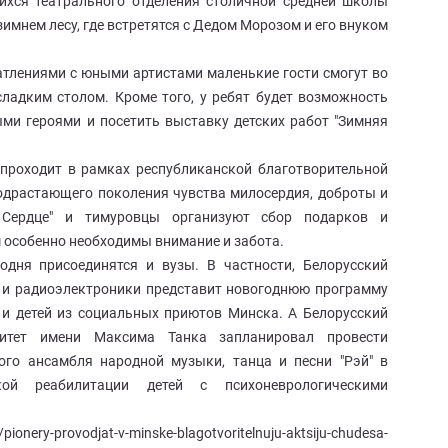
ихся театрального отделения столичной средней школы
имнем лесу, где встретятся с Дедом Морозом и его внуком
тлениями с юными артистами маленькие гости смогут во
сладким столом. Кроме того, у ребят будет возможность
и героями и посетить выставку детских работ "Зимняя
 проходит в рамках республиканской благотворительной
 подрастающего поколения чувства милосердия, доброты и
 Сердце" и тимуровцы организуют сбор подарков и
 особенно необходимы внимание и забота.
одня присоединятся и вузы. В частности, Белорусский
 и радиоэлектроники представит новогоднюю программу
 и детей из социальных приютов Минска. А Белорусский
рситет имени Максима Танка запланировал провести
ого ансамбля народной музыки, танца и песни "Рэй" в
ой реабилитации детей с психоневрологическими
onery-provodjat-v-minske-blagotvoritelnuju-aktsiju-chudesa-